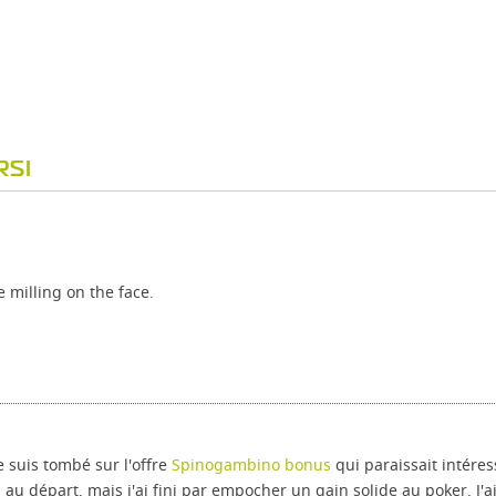
RSI
e milling on the face.
 suis tombé sur l'offre
Spinogambino bonus
qui paraissait intéress
s au départ, mais j'ai fini par empocher un gain solide au poker. J