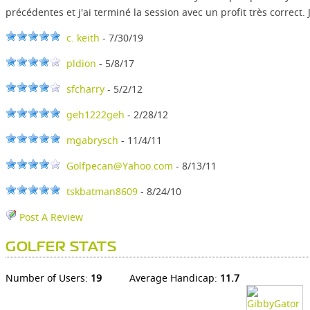
précédentes et j'ai terminé la session avec un profit très correct
c. keith
- 7/30/19
pldion
- 5/8/17
sfcharry
- 5/2/12
geh1222geh
- 2/28/12
mgabrysch
- 11/4/11
Golfpecan@Yahoo.com
- 8/13/11
tskbatman8609
- 8/24/10
Post A Review
GOLFER STATS
Number of Users:
19
Average Handicap:
11.7